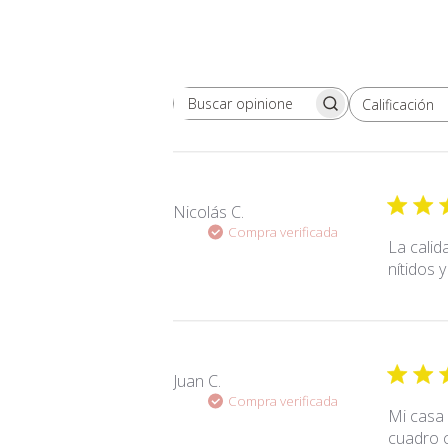
Calificación
Buscar opiniones
Todas las clasificaciones
Nicolás C.
Compra verificada
La calid
nítidos 
Juan C.
Compra verificada
Mi casa 
cuadro c