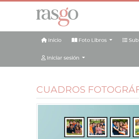
Inicio
Foto Libros
Subl
Inicio
Foto Libros
Sub
Iniciar sesión
Iniciar sesión
CUADROS FOTOGRÁ