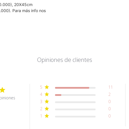
40.000), 20X45cm
00). Para más info nos
Opiniones de clientes
5
11
4
2
piniones
3
0
2
0
1
0