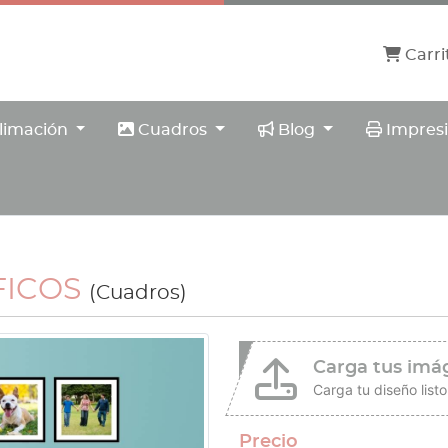
Carri
Carri
imación
Cuadros
Blog
Impresió
limación
Cuadros
Blog
Impresi
FICOS
(Cuadros)
Carga tus imá
Carga tu diseño listo
Precio