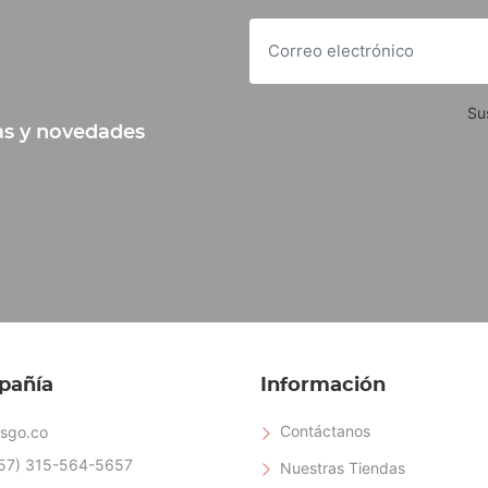
Su
tas y novedades
pañía
Información
Contáctanos
sgo.co
57) 315-564-5657
Nuestras Tiendas