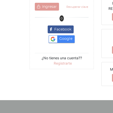
Ingresar
Recuperar clave
R
O
Facebook
Google
¿No tienes una cuenta??
Registrarte
M