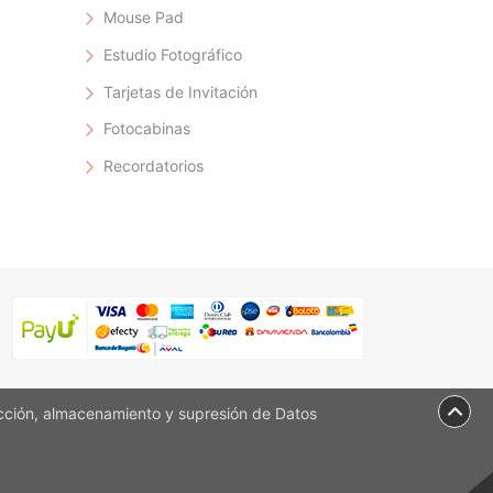
Mouse Pad
Estudio Fotográfico
Tarjetas de Invitación
Fotocabinas
Recordatorios
ción, almacenamiento y supresión de Datos
ción, almacenamiento y supresión de Datos