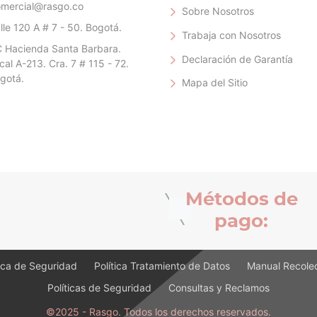
mercial@rasgo.co
Sobre Nosotros
lle 120 A # 7 - 50. Bogotá.
Trabaja con Nosotros
 Hacienda Santa Barbara.
Declaración de Garantía
cal A-213. Cra. 7 # 115 - 72.
gotá.
Mapa del Sitio
Métodos de
pago:
Política Tratamiento de Datos
Manual Recolec
tica de Seguridad
Política Tratamiento de Datos
Manual Recolec
Políticas de Seguridad
Consultas y Reclamos
Políticas de Seguridad
Consultas y Reclamos
©2025 - Rasgo. Todos los derechos reservados.