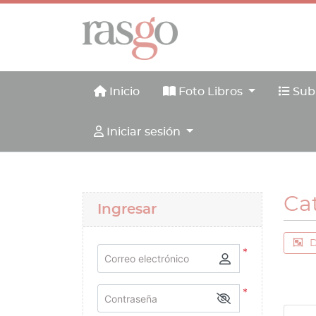
Inicio
Foto Libros
Subl
Inicio
Foto Libros
Sub
Iniciar sesión
Iniciar sesión
Ca
Ingresar
D
*
Correo electrónico
*
Contraseña