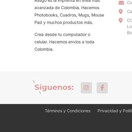
Rasgo es la imprenta en linea más
Co
avanzada de Colombia. Hacemos
Ca
Photobooks, Cuadros, Mugs, Mouse
CC
Pad y muchos productos más.
Lo
Bo
Crea desde tu computador o
celular. Hacemos envíos a toda
Colombia.
Síguenos:
Términos y Condiciones
Privacidad y Polí