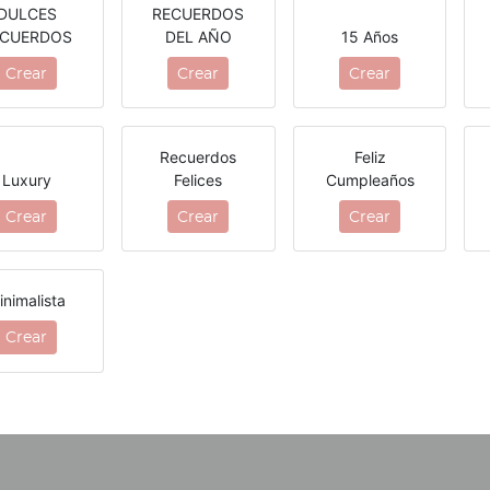
DULCES
RECUERDOS
ECUERDOS
DEL AÑO
15 Años
Crear
Crear
Crear
Recuerdos
Feliz
Luxury
Felices
Cumpleaños
Crear
Crear
Crear
inimalista
Crear