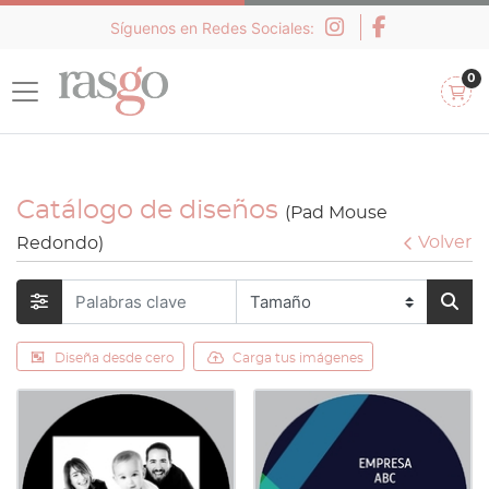
Síguenos en Redes Sociales:
0
Catálogo de diseños
(Pad Mouse
Volver
Redondo)
Diseña desde cero
Carga tus imágenes