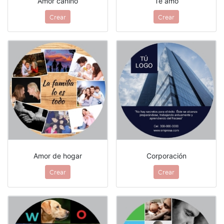
Amor canino
Te amo
Crear
Crear
Amor de hogar
Corporación
Crear
Crear