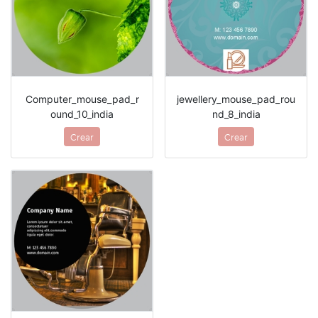
Computer_mouse_pad_r
jewellery_mouse_pad_rou
ound_10_india
nd_8_india
Crear
Crear